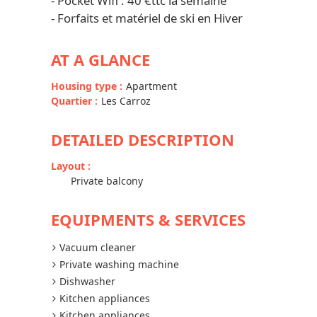
- Pocket Wifi : 40 €ttc la semaine
- Forfaits et matériel de ski en Hiver
AT A GLANCE
Housing type
:
Apartment
Quartier
:
Les Carroz
DETAILED DESCRIPTION
Layout
:
Private balcony
EQUIPMENTS & SERVICES
Vacuum cleaner
Private washing machine
Dishwasher
Kitchen appliances
Kitchen appliances