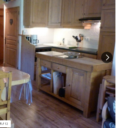
1
/
12