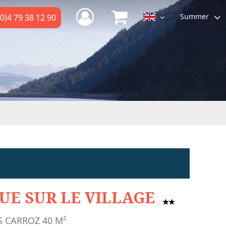
Summer
0)4 79 38 12 90
UE SUR LE VILLAGE
S CARROZ
40
M²