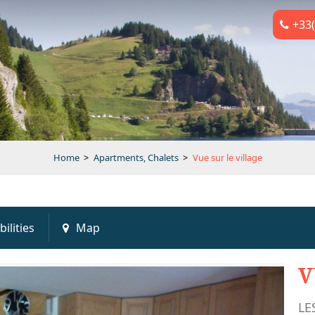
+33(
Home
>
Apartments, Chalets
>
Vue sur le village
bilities
Map
V
LE