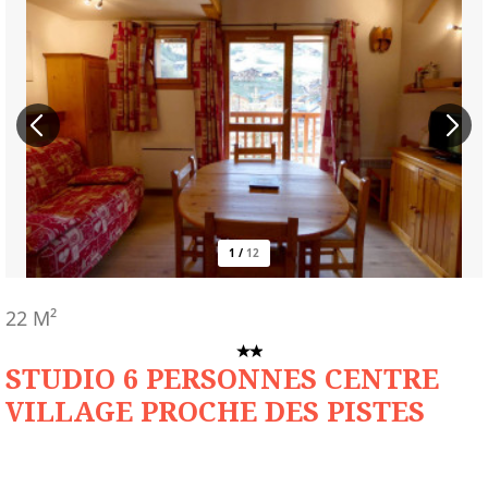
1
/
12
22
M²
STUDIO 6 PERSONNES CENTRE
VILLAGE PROCHE DES PISTES