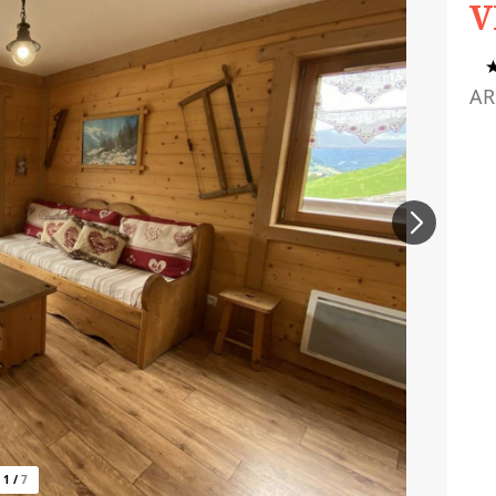
V
AR
1
/
7