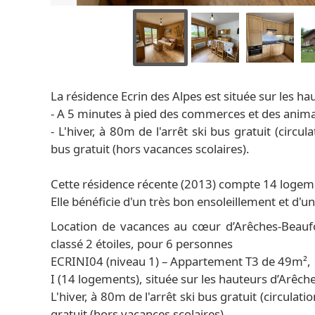
La résidence Ecrin des Alpes est située sur les ha
- A 5 minutes à pied des commerces et des anim
- L'hiver, à 80m de l'arrêt ski bus gratuit (circu
bus gratuit (hors vacances scolaires).
Cette résidence récente (2013) compte 14 logeme
Elle bénéficie d'un très bon ensoleillement et d'un
Location de vacances au cœur d’Arêches-Beaufo
classé 2 étoiles, pour 6 personnes
ECRINI04 (niveau 1) – Appartement T3 de 49m², e
I (14 logements), située sur les hauteurs d’Arê
L'hiver, à 80m de l'arrêt ski bus gratuit (circulat
gratuit (hors vacances scolaires).