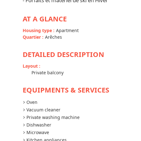
- Forfaits et matériel de ski en Hiver
AT A GLANCE
Housing type
:
Apartment
Quartier
:
Arêches
DETAILED DESCRIPTION
Layout
:
Private balcony
EQUIPMENTS & SERVICES
Oven
Vacuum cleaner
Private washing machine
Dishwasher
Microwave
Kitchen appliances