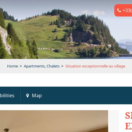
+33(
Home
>
Apartments, Chalets
>
Situation exceptionnelle au village
bilities
Map
S
E