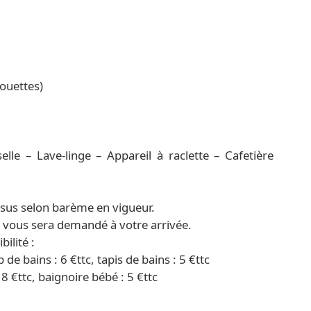
couettes)
lle – Lave-linge – Appareil à raclette – Cafetière
sus selon barème en vigueur.
) vous sera demandé à votre arrivée.
ilité :
p de bains : 6 €ttc, tapis de bains : 5 €ttc
18 €ttc, baignoire bébé : 5 €ttc