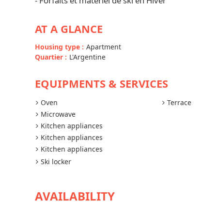
- Forfaits et matériel de ski en Hiver
AT A GLANCE
Housing type
:
Apartment
Quartier
:
L'Argentine
EQUIPMENTS & SERVICES
Oven
Terrace
Microwave
Kitchen appliances
Kitchen appliances
Kitchen appliances
Ski locker
AVAILABILITY