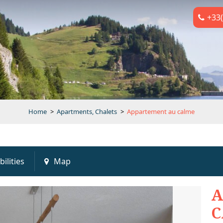
+33(
Home
>
Apartments, Chalets
>
Appartement au calme
bilities
Map
A
C