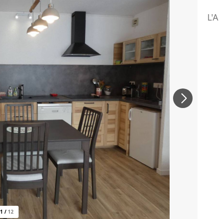
L'
1
/
12