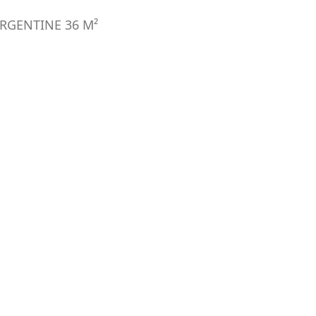
ARGENTINE
36
M²