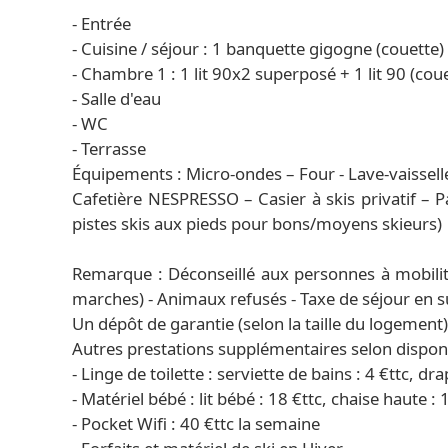
- Entrée
- Cuisine / séjour : 1 banquette gigogne (couette)
- Chambre 1 : 1 lit 90x2 superposé + 1 lit 90 (cou
- Salle d'eau
- WC
- Terrasse
Équipements : Micro-ondes – Four - Lave-vaisselle –
Cafetière NESPRESSO – Casier à skis privatif – P
pistes skis aux pieds pour bons/moyens skieurs)
Remarque : Déconseillé aux personnes à mobilité
marches) - Animaux refusés - Taxe de séjour en 
Un dépôt de garantie (selon la taille du logement
Autres prestations supplémentaires selon disponib
- Linge de toilette : serviette de bains : 4 €ttc, dra
- Matériel bébé : lit bébé : 18 €ttc, chaise haute : 
- Pocket Wifi : 40 €ttc la semaine