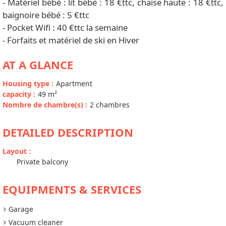
- Matériel bébé : lit bébé : 18 €ttc, chaise haute : 18 €ttc,
baignoire bébé : 5 €ttc
- Pocket Wifi : 40 €ttc la semaine
- Forfaits et matériel de ski en Hiver
AT A GLANCE
Housing type
:
Apartment
capacity
:
49
m²
Nombre de chambre(s)
:
2 chambres
DETAILED DESCRIPTION
Layout
:
Private balcony
EQUIPMENTS & SERVICES
Garage
Vacuum cleaner