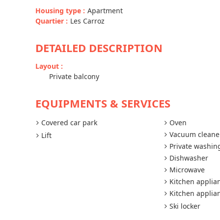
Housing type
:
Apartment
Quartier
:
Les Carroz
DETAILED DESCRIPTION
Layout
:
Private balcony
EQUIPMENTS & SERVICES
Covered car park
Oven
Vacuum cleane
Lift
Private washi
Dishwasher
Microwave
Kitchen applia
Kitchen applia
Ski locker