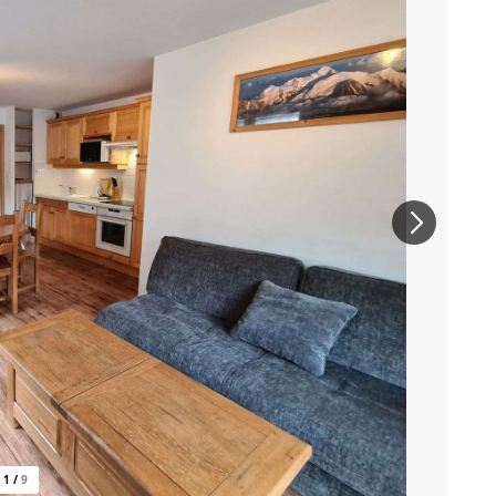
1
/
9