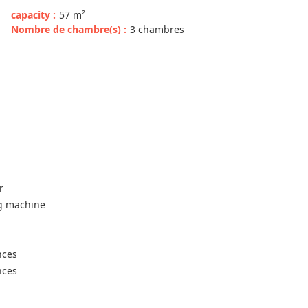
capacity
:
57
m²
Nombre de chambre(s)
:
3 chambres
r
ng machine
nces
nces