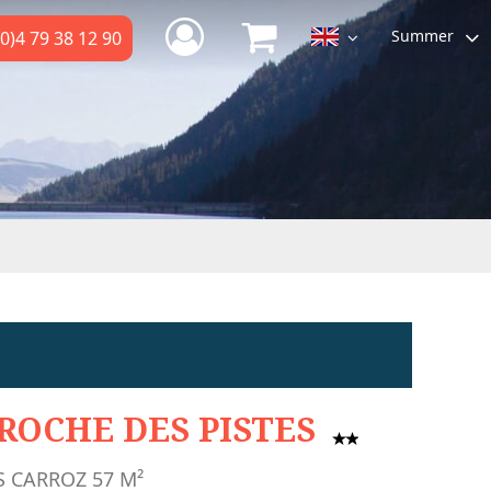
Summer
0)4 79 38 12 90
ROCHE DES PISTES
S CARROZ
57
M²