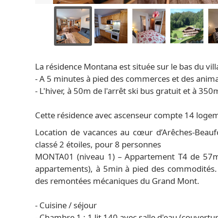
La résidence Montana est située sur le bas du vill
- A 5 minutes à pied des commerces et des anim
- L'hiver, à 50m de l'arrêt ski bus gratuit et à
Cette résidence avec ascenseur compte 14 log
Location de vacances au cœur d’Arêches-Beaufo
classé 2 étoiles, pour 8 personnes
MONTA01 (niveau 1) – Appartement T4 de 57m²
appartements), à 5min à pied des commodités. L
des remontées mécaniques du Grand Mont.
- Cuisine / séjour
- Chambre 1 : 1 lit 140 avec salle d'eau (couvertu