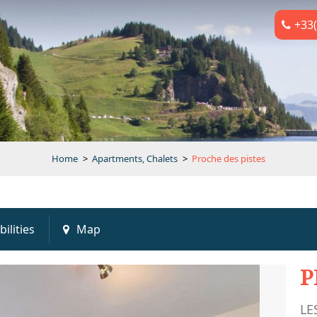
+33(
Home
>
Apartments, Chalets
>
Proche des pistes
bilities
Map
P
LE