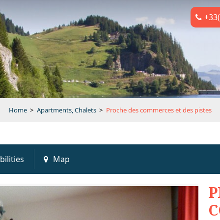
+33(
Home
>
Apartments, Chalets
>
Proche des commerces et des pistes
bilities
Map
P
C