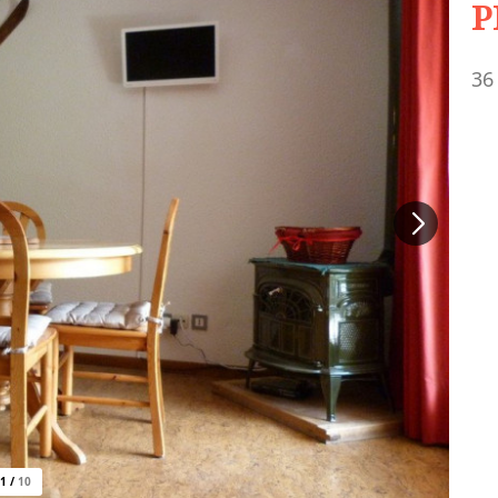
P
36
1
/
10