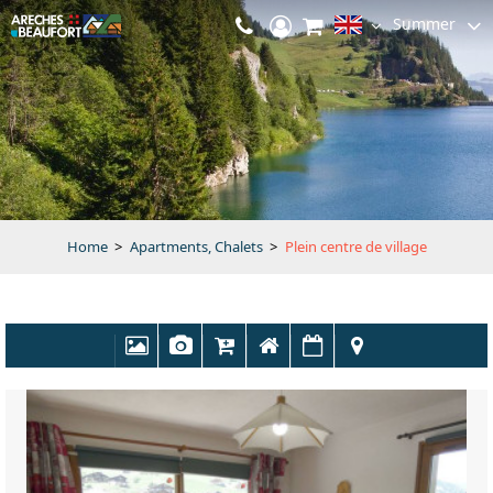
Summer
Home
>
Apartments, Chalets
>
Plein centre de village