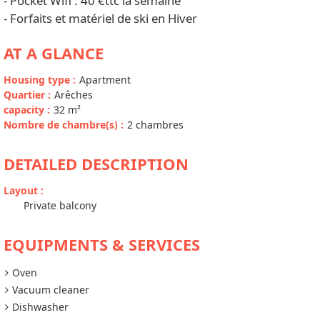
- Pocket Wifi : 40 €ttc la semaine
- Forfaits et matériel de ski en Hiver
AT A GLANCE
Housing type
:
Apartment
Quartier
:
Arêches
capacity
:
32
m²
Nombre de chambre(s)
:
2 chambres
DETAILED DESCRIPTION
Layout
:
Private balcony
EQUIPMENTS & SERVICES
Oven
Vacuum cleaner
Dishwasher