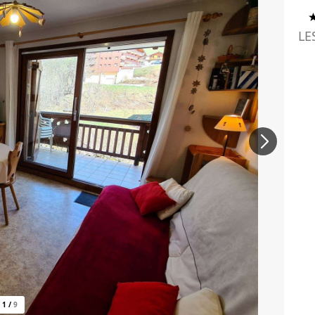
LE
1
/
9