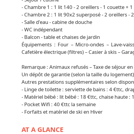
- Chambre 1 : 1 lit 140 - 2 oreillers - 1 couette + 
- Chambre 2 : 1 lit 90x2 superposé - 2 oreillers -
- Salle d'eau - cabine de douche
- WC indépendant
- Balcon - table et chaises de jardin
Équipements : Four – Micro-ondes – Lave-vaisse
Cafetière électrique (filtres) – Casier à skis – G
Remarque : Animaux refusés – Taxe de séjour en 
Un dépôt de garantie (selon la taille du logement
Autres prestations supplémentaires selon disponib
- Linge de toilette : serviette de bains : 4 €ttc, dra
- Matériel bébé : lit bébé : 18 €ttc, chaise haute : 
- Pocket Wifi : 40 €ttc la semaine
- Forfaits et matériel de ski en Hiver
AT A GLANCE