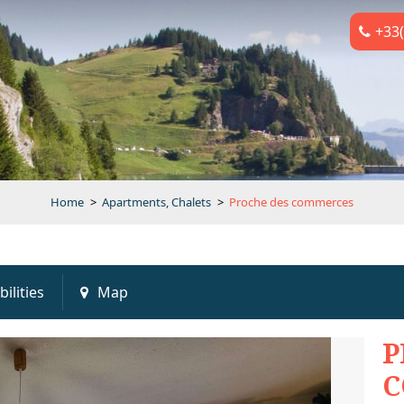
+33(
Home
>
Apartments, Chalets
>
Proche des commerces
bilities
Map
P
C