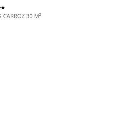
S CARROZ
30
M²