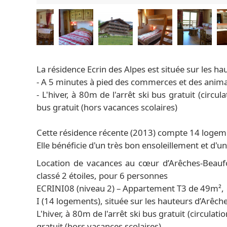
La résidence Ecrin des Alpes est située sur les ha
- A 5 minutes à pied des commerces et des anim
- L'hiver, à 80m de l'arrêt ski bus gratuit (circu
bus gratuit (hors vacances scolaires)
Cette résidence récente (2013) compte 14 logeme
Elle bénéficie d'un très bon ensoleillement et d'un
Location de vacances au cœur d’Arêches-Beaufo
classé 2 étoiles, pour 6 personnes
ECRINI08 (niveau 2) – Appartement T3 de 49m², e
I (14 logements), située sur les hauteurs d’Arê
L'hiver, à 80m de l'arrêt ski bus gratuit (circulat
gratuit (hors vacances scolaires).