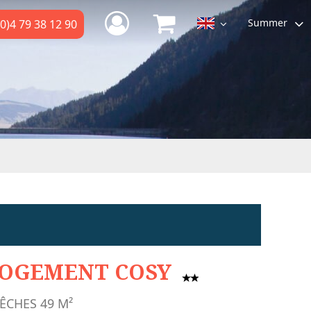
Summer
0)4 79 38 12 90
OGEMENT COSY
ÊCHES
49
M²