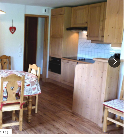
1
/
13