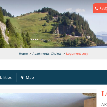
+33(
Home
>
Apartments, Chalets
>
Logement cosy
bilities
Map
L
AR