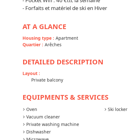
- Pocket Wifi : 40 €ttc la semaine
- Forfaits et matériel de ski en Hiver
AT A GLANCE
Housing type
:
Apartment
Quartier
:
Arêches
DETAILED DESCRIPTION
Layout
:
Private balcony
EQUIPMENTS & SERVICES
Oven
Ski locker
Vacuum cleaner
Private washing machine
Dishwasher
Microwave