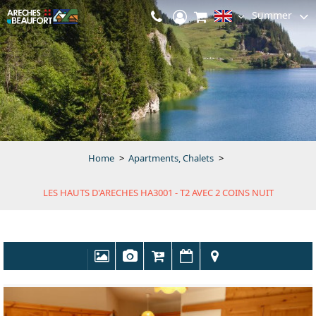
Summer
Home
>
Apartments, Chalets
>
LES HAUTS D'ARECHES HA3001 - T2 AVEC 2 COINS NUIT