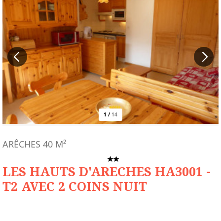
1
/
14
ARÊCHES
40
M²
LES HAUTS D'ARECHES HA3001 -
T2 AVEC 2 COINS NUIT