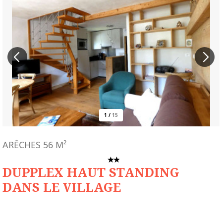
1
/
15
ARÊCHES
56
M²
DUPPLEX HAUT STANDING
DANS LE VILLAGE