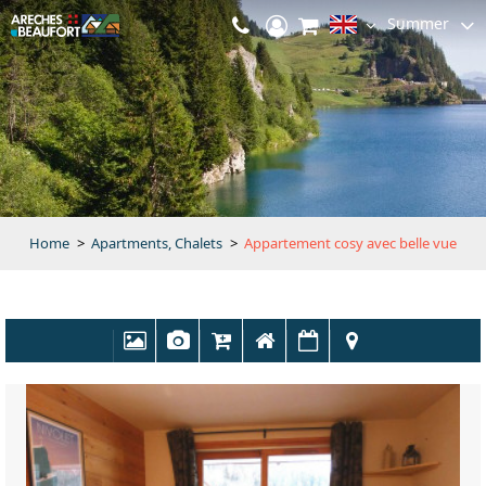
Summer
Home
>
Apartments, Chalets
>
Appartement cosy avec belle vue