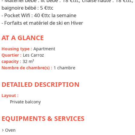
- Matériel bébé : lit bébé : 18 €ttc, chaise haute : 18 €ttc,
baignoire bébé : 5 €ttc
- Pocket Wifi : 40 €ttc la semaine
- Forfaits et matériel de ski en Hiver
AT A GLANCE
Housing type
:
Apartment
Quartier
:
Les Carroz
capacity
:
32
m²
Nombre de chambre(s)
:
1 chambre
DETAILED DESCRIPTION
Layout
:
Private balcony
EQUIPMENTS & SERVICES
Oven