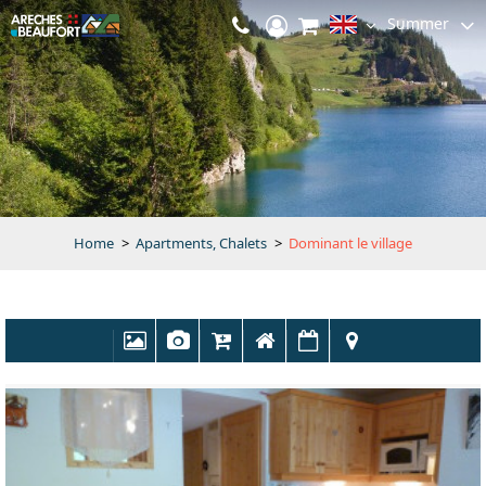
Summer
Home
>
Apartments, Chalets
>
Dominant le village