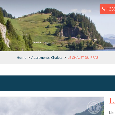
+33(
Home
>
Apartments, Chalets
>
LE CHALET DU PRAZ
L
LE