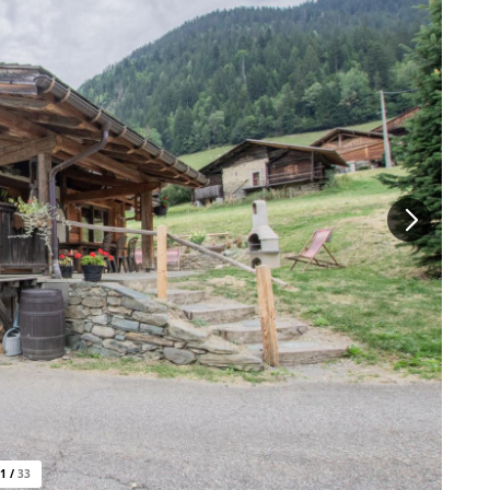
1
/
33