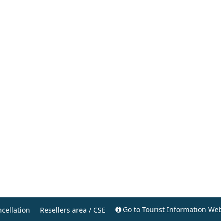
Go to Tourist Information Web
cellation
Resellers area / CSE