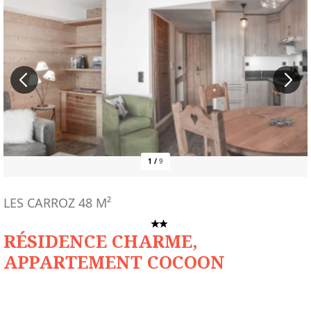
1
/
9
LES CARROZ
48
M²
RÉSIDENCE CHARME,
APPARTEMENT COCOON