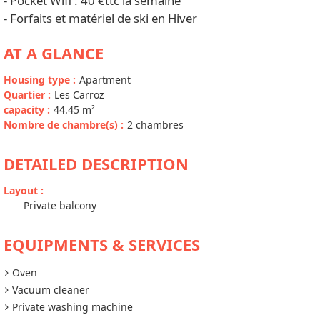
- Pocket Wifi : 40 €ttc la semaine
- Forfaits et matériel de ski en Hiver
AT A GLANCE
Housing type
:
Apartment
Quartier
:
Les Carroz
capacity
:
44.45
m²
Nombre de chambre(s)
:
2 chambres
DETAILED DESCRIPTION
Layout
:
Private balcony
EQUIPMENTS & SERVICES
Oven
Vacuum cleaner
Private washing machine