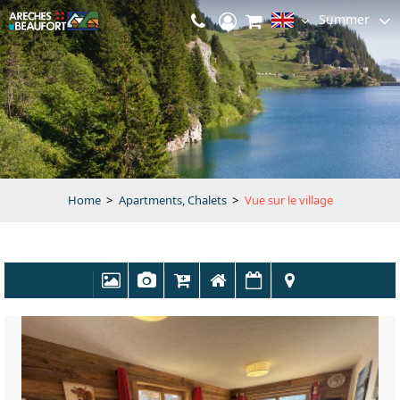
Summer
Home
>
Apartments, Chalets
>
Vue sur le village