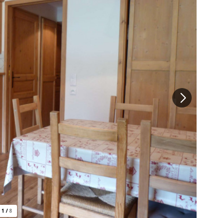
1
/
8