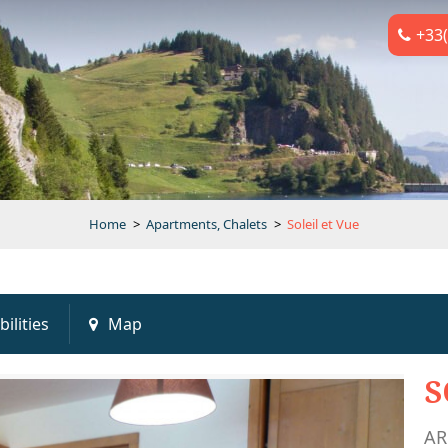
+33(
Home
>
Apartments, Chalets
>
Soleil et Vue
bilities
Map
S
AR