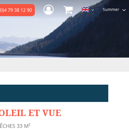
Summer
0)4 79 38 12 90
OLEIL ET VUE
ÊCHES
33
M²