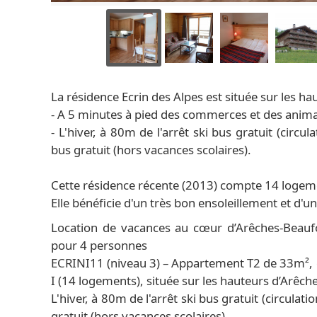
La résidence Ecrin des Alpes est située sur les ha
- A 5 minutes à pied des commerces et des anim
- L'hiver, à 80m de l'arrêt ski bus gratuit (circu
bus gratuit (hors vacances scolaires).
Cette résidence récente (2013) compte 14 logeme
Elle bénéficie d'un très bon ensoleillement et d'un
Location de vacances au cœur d’Arêches-Beaufo
pour 4 personnes
ECRINI11 (niveau 3) – Appartement T2 de 33m², e
I (14 logements), située sur les hauteurs d’Arê
L'hiver, à 80m de l'arrêt ski bus gratuit (circulat
gratuit (hors vacances scolaires).