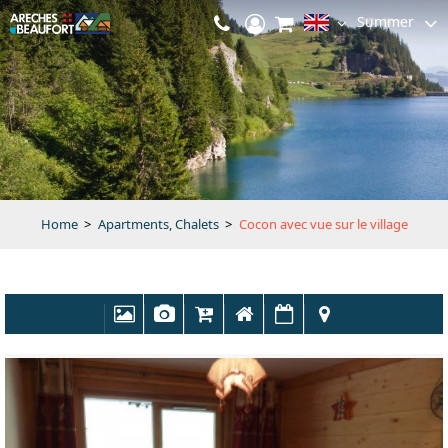
Summer
Home
>
Apartments, Chalets
>
Cocon avec vue sur le village