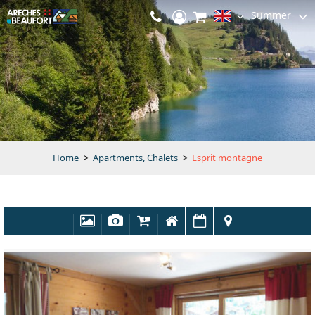
Summer
Home
>
Apartments, Chalets
>
Esprit montagne