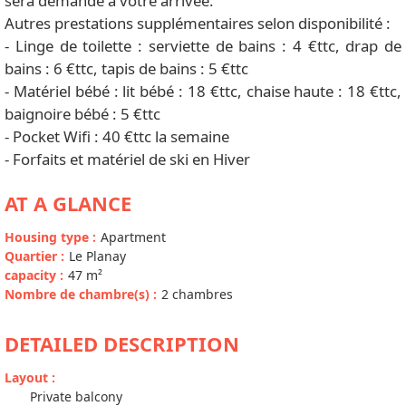
sera demandé à votre arrivée.
Autres prestations supplémentaires selon disponibilité :
- Linge de toilette : serviette de bains : 4 €ttc, drap de
bains : 6 €ttc, tapis de bains : 5 €ttc
- Matériel bébé : lit bébé : 18 €ttc, chaise haute : 18 €ttc,
baignoire bébé : 5 €ttc
- Pocket Wifi : 40 €ttc la semaine
- Forfaits et matériel de ski en Hiver
AT A GLANCE
Housing type
:
Apartment
Quartier
:
Le Planay
capacity
:
47
m²
Nombre de chambre(s)
:
2 chambres
DETAILED DESCRIPTION
Layout
:
Private balcony