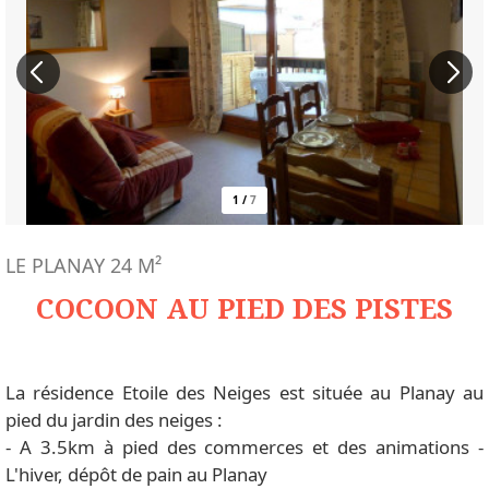
1
/
7
LE PLANAY
24
M²
COCOON AU PIED DES PISTES
La résidence Etoile des Neiges est située au Planay au
pied du jardin des neiges :
- A 3.5km à pied des commerces et des animations -
L'hiver, dépôt de pain au Planay