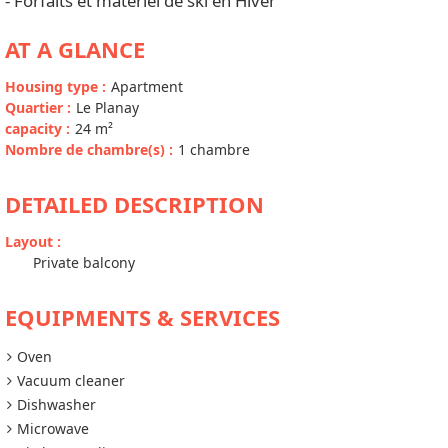
- Forfaits et matériel de ski en Hiver
AT A GLANCE
Housing type
:
Apartment
Quartier
:
Le Planay
capacity
:
24
m²
Nombre de chambre(s)
:
1 chambre
DETAILED DESCRIPTION
Layout
:
Private balcony
EQUIPMENTS & SERVICES
Oven
Vacuum cleaner
Dishwasher
Microwave