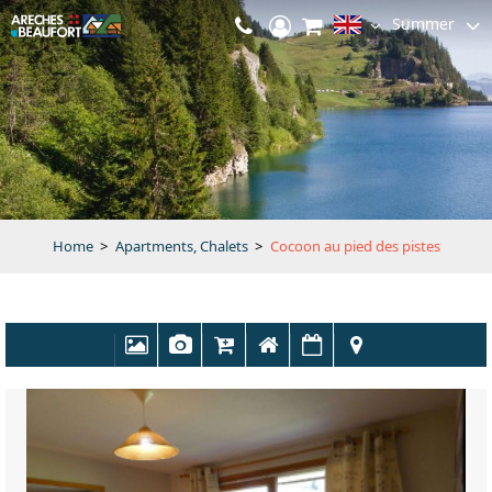
Summer
Home
>
Apartments, Chalets
>
Cocoon au pied des pistes