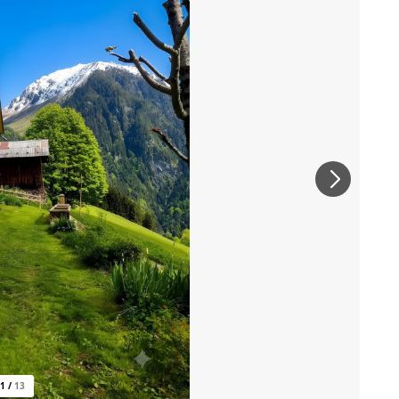
1
/
13