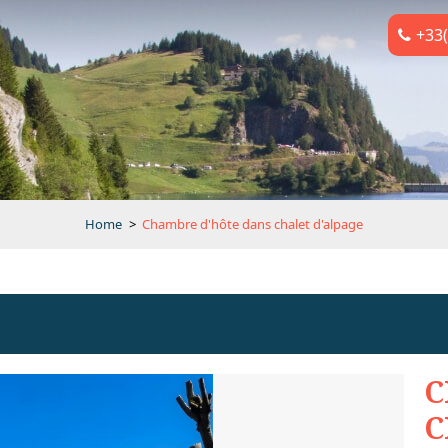
+33(
Home
>
Chambre d'hôte dans chalet d'alpage
C
C