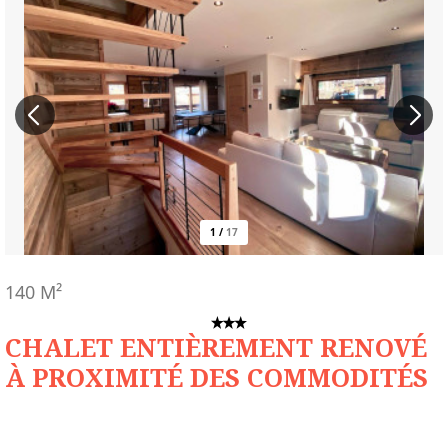
1
/
17
140
M²
CHALET ENTIÈREMENT RENOVÉ
À PROXIMITÉ DES COMMODITÉS