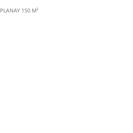
 PLANAY
150
M²