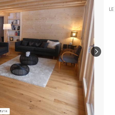
LE
1
/
14