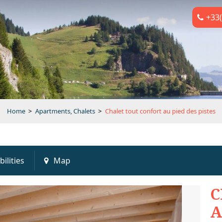
+33(
Home
>
Apartments, Chalets
>
Chalet tout confort au pied des pistes
bilities
Map
C
A