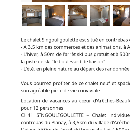
Le chalet Singouligoulette est situé en contrebas 
- A 3.5 km des commerces et des animations, à 
- L'hiver, à 50m de l'arrêt ski bus gratuit et à
la piste de ski "le boulevard de liaison"
- L'été, en pleine nature au départ des randonné
Vous pourrez profiter de ce chalet neuf et spac
son agréable pièce de vie conviviale.
Location de vacances au cœur d’Arêches-Beaufo
pour 12 personnes
CH41 SINGOULIGOULETTE – Chalet individuel
contrebas du Planay, à 3,5km du village d’Arêc
L'hiver, à 50m de l'arrêt ski bus gratuit et à 50