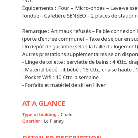
- WC
Équipements : Four – Micro-ondes – Lave-vaissell
fondue – Cafetière SENSEO – 2 places de station
Remarque : Animaux refusés – Faible connexion i
(porte d’entrée commune) – Taxe de séjour en su
Un dépôt de garantie (selon la taille du logement
Autres prestations supplémentaires selon disponib
- Linge de toilette : serviette de bains : 4 €ttc, dra
- Matériel bébé : lit bébé : 18 €ttc, chaise haute : 
- Pocket Wifi : 40 €ttc la semaine
- Forfaits et matériel de ski en Hiver
AT A GLANCE
Type of building
:
Chalet
Quartier
:
Le Planay
DETAILED DESCRIPTION