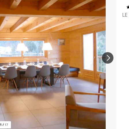
LE
1
/
17