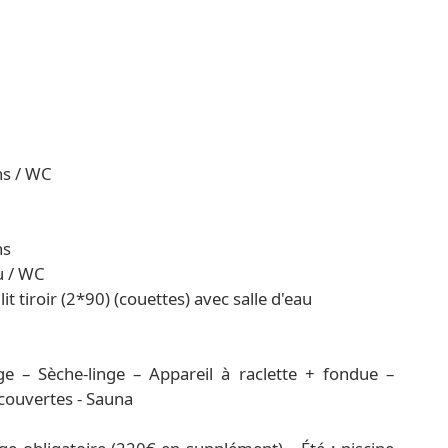
ins / WC
ns
au / WC
it tiroir (2*90) (couettes) avec salle d'eau
ge – Sèche-linge – Appareil à raclette + fondue –
g couvertes - Sauna