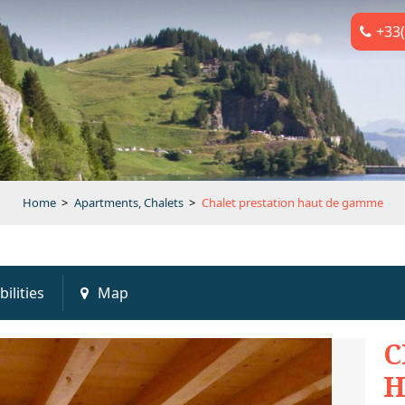
+33(
Home
>
Apartments, Chalets
>
Chalet prestation haut de gamme
bilities
Map
C
H