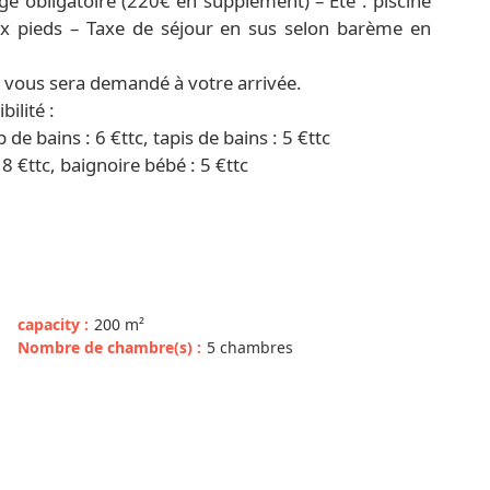
 obligatoire (220€ en supplément) – Été : piscine
aux pieds – Taxe de séjour en sus selon barème en
) vous sera demandé à votre arrivée.
ilité :
p de bains : 6 €ttc, tapis de bains : 5 €ttc
18 €ttc, baignoire bébé : 5 €ttc
capacity
:
200
m²
Nombre de chambre(s)
:
5 chambres