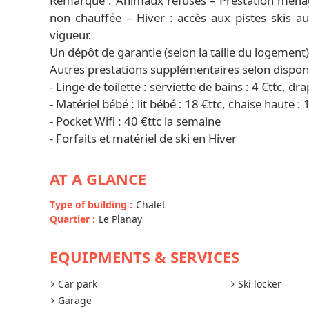
Remarque : Animaux refusés – Prestation ménage
non chauffée – Hiver : accès aux pistes skis 
vigueur.
Un dépôt de garantie (selon la taille du logement
Autres prestations supplémentaires selon disponib
- Linge de toilette : serviette de bains : 4 €ttc, dra
- Matériel bébé : lit bébé : 18 €ttc, chaise haute : 
- Pocket Wifi : 40 €ttc la semaine
- Forfaits et matériel de ski en Hiver
AT A GLANCE
Type of building
:
Chalet
Quartier
:
Le Planay
EQUIPMENTS & SERVICES
Car park
Ski locker
Garage