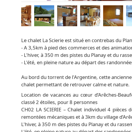
Le chalet La Scierie est situé en contrebas du Pla
- A 3,5km à pied des commerces et des animatio
- L'hiver, à 350 m des pistes du Planay et du ras
- L'été, en pleine nature au départ des randonné
Au bord du torrent de l'Argentine, cette ancienne
chalet permettant de retrouver calme et nature.
Location de vacances au cœur d’Arêches-Beaufo
classé 2 étoiles, pour 8 personnes
CH02 LA SCIERIE – Chalet individuel 4 pièces 
remontées mécaniques et à 3km du village d’Arê
L'hiver, à 350 m des pistes du Planay et du rass
L'été, en pleine nature au départ des randonnées