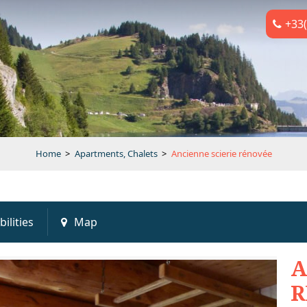
+33(
Home
>
Apartments, Chalets
>
Ancienne scierie rénovée
bilities
Map
A
R