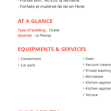
- Pocket Wifi : 40 €ttc la semaine
- Forfaits et matériel de ski en Hiver
AT A GLANCE
Type of building
:
Chalet
Quartier
:
Le Planay
EQUIPMENTS & SERVICES
Couvertures
Oven
Vacuum cleane
Car park
Private washi
Microwave
Kitchen applia
Kitchen applia
Terrace