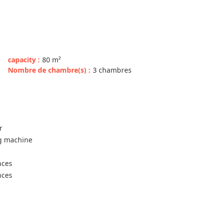
capacity
:
80
m²
Nombre de chambre(s)
:
3 chambres
r
ng machine
nces
nces