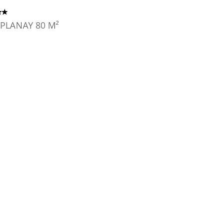
 PLANAY
80
M²