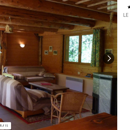
LE
1
/
15