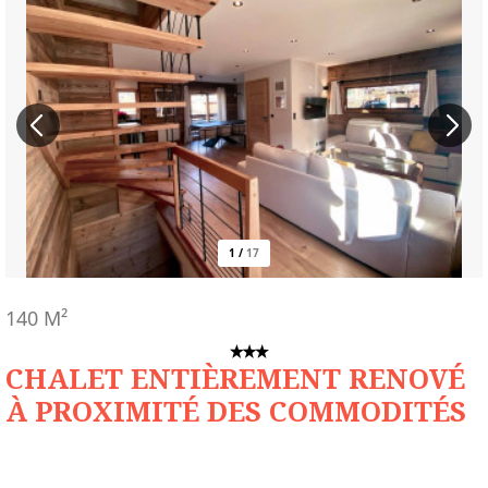
1
/
17
140
M²
CHALET ENTIÈREMENT RENOVÉ
À PROXIMITÉ DES COMMODITÉS