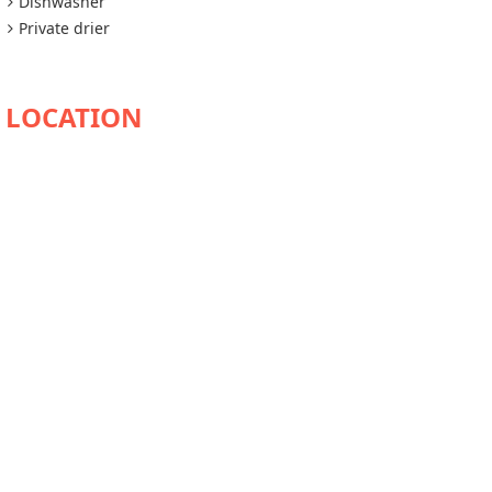
Dishwasher
Private drier
AVAILABILITY