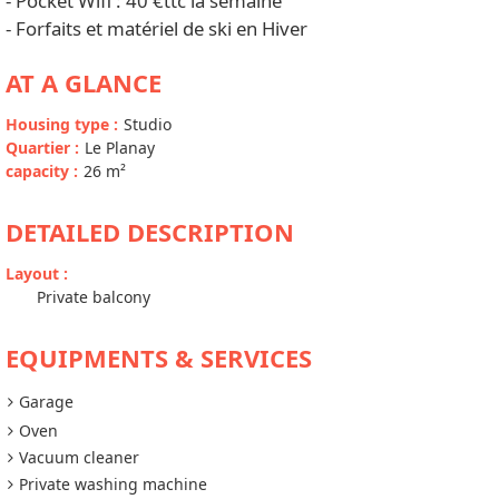
- Pocket Wifi : 40 €ttc la semaine
- Forfaits et matériel de ski en Hiver
AT A GLANCE
Housing type
:
Studio
Quartier
:
Le Planay
capacity
:
26
m²
DETAILED DESCRIPTION
Layout
:
Private balcony
EQUIPMENTS & SERVICES
Garage
Oven
Vacuum cleaner
Private washing machine