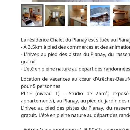
La résidence Chalet du Planay est située au Planay
- A 3.5km à pied des commerces et des animations
- L'hiver, au pied des pistes du Planay, du rass
gratuit
- L'été en pleine nature au départ des randonnée
Location de vacances au cœur d’Arêches-Beaufo
pour 5 personnes
PL1E (niveau 1) – Studio de 26m², exposé 
appartements), au Planay, au pied du jardin des n
L'hiver, au pied des pistes du Planay, du rasse
gratuit. L'été en pleine nature au départ des ra
- Entrée / coin montagne : 1 lit 90x2 superposé + 1