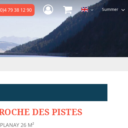
Summer
0)4 79 38 12 90
ROCHE DES PISTES
 PLANAY
26
M²