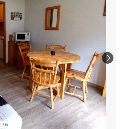
1
/
10