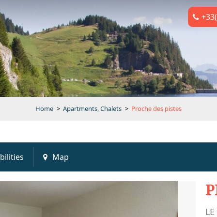
+33(
Home
>
Apartments, Chalets
>
Proche des pistes
bilities
Map
P
LE