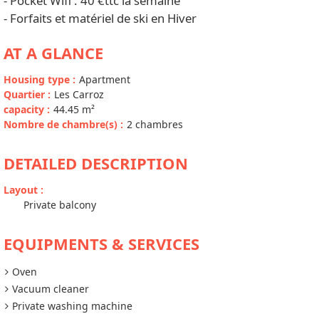
- Pocket Wifi : 40 €ttc la semaine
- Forfaits et matériel de ski en Hiver
AT A GLANCE
Housing type
:
Apartment
Quartier
:
Les Carroz
capacity
:
44.45
m²
Nombre de chambre(s)
:
2 chambres
DETAILED DESCRIPTION
Layout
:
Private balcony
EQUIPMENTS & SERVICES
Oven
Vacuum cleaner
Private washing machine