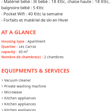
- Matériel bébé : lit bébé : 18 €ttc, chaise haute : 18 €ttc,
baignoire bébé : 5 €ttc
- Pocket Wifi : 40 €ttc la semaine
- Forfaits et matériel de ski en Hiver
AT A GLANCE
Housing type
:
Apartment
Quartier
:
Les Carroz
capacity
:
43
m²
Nombre de chambre(s)
:
2 chambres
EQUIPMENTS & SERVICES
Vacuum cleaner
Private washing machine
Microwave
Kitchen appliances
Kitchen appliances
Kitchen appliances