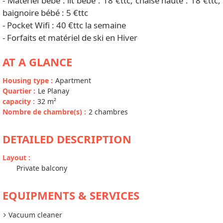
- Matériel bébé : lit bébé : 18 €ttc, chaise haute : 18 €ttc,
baignoire bébé : 5 €ttc
- Pocket Wifi : 40 €ttc la semaine
- Forfaits et matériel de ski en Hiver
AT A GLANCE
Housing type
:
Apartment
Quartier
:
Le Planay
capacity
:
32
m²
Nombre de chambre(s)
:
2 chambres
DETAILED DESCRIPTION
Layout
:
Private balcony
EQUIPMENTS & SERVICES
Vacuum cleaner