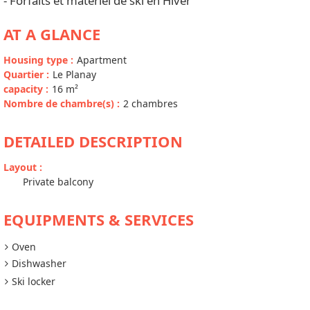
- Forfaits et matériel de ski en Hiver
AT A GLANCE
Housing type
:
Apartment
Quartier
:
Le Planay
capacity
:
16
m²
Nombre de chambre(s)
:
2 chambres
DETAILED DESCRIPTION
Layout
:
Private balcony
EQUIPMENTS & SERVICES
Oven
Dishwasher
Ski locker