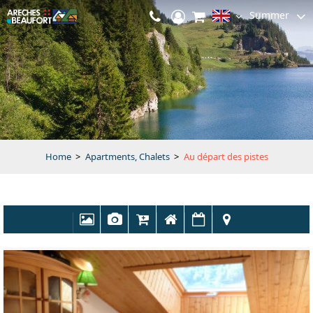
Summer
Home
>
Apartments, Chalets
>
Au départ des pistes