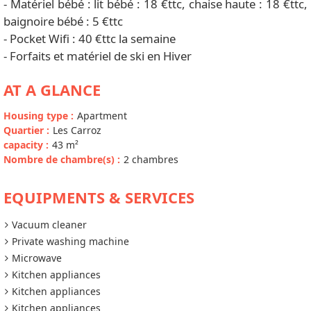
- Matériel bébé : lit bébé : 18 €ttc, chaise haute : 18 €ttc,
baignoire bébé : 5 €ttc
- Pocket Wifi : 40 €ttc la semaine
- Forfaits et matériel de ski en Hiver
AT A GLANCE
Housing type
:
Apartment
Quartier
:
Les Carroz
capacity
:
43
m²
Nombre de chambre(s)
:
2 chambres
EQUIPMENTS & SERVICES
Vacuum cleaner
Private washing machine
Microwave
Kitchen appliances
Kitchen appliances
Kitchen appliances