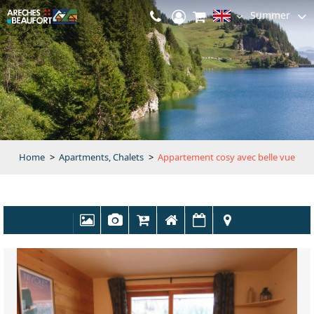
Summer
Home
>
Apartments, Chalets
>
Appartement cosy avec belle vue