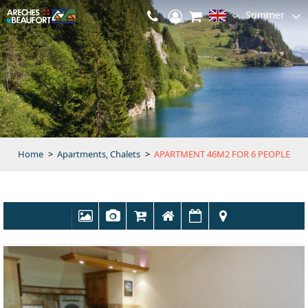
Summer
Home
>
Apartments, Chalets
>
APARTMENT 46M2 FOR 6 PEOPLE