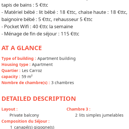
tapis de bains : 5 €ttc
- Matériel bébé : lit bébé : 18 €ttc, chaise haute : 18 €ttc,
baignoire bébé : 5 €ttc, rehausseur 5 €ttc
- Pocket Wifi : 40 €ttc la semaine
- Ménage de fin de séjour : 115 €ttc
AT A GLANCE
Type of building
:
Apartment building
Housing type
:
Apartment
Quartier
:
Les Carroz
capacity
:
59
m²
Nombre de chambre(s)
:
3 chambres
DETAILED DESCRIPTION
Layout
:
Chambre 3
:
Private balcony
2
lits simples jumelables
Composition du Séjour
:
1
canapé(s) gigogne(s)