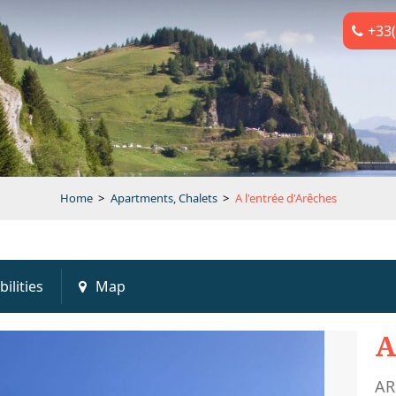
+33(
Home
>
Apartments, Chalets
>
A l'entrée d'Arêches
bilities
Map
A
AR