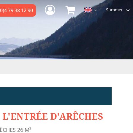
Summer
0)4 79 38 12 90
 L'ENTRÉE D'ARÊCHES
ÊCHES
26
M²