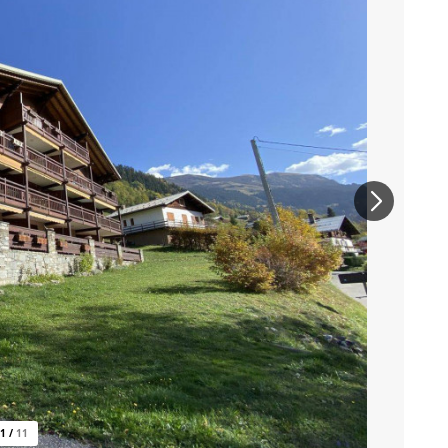
1
/
11