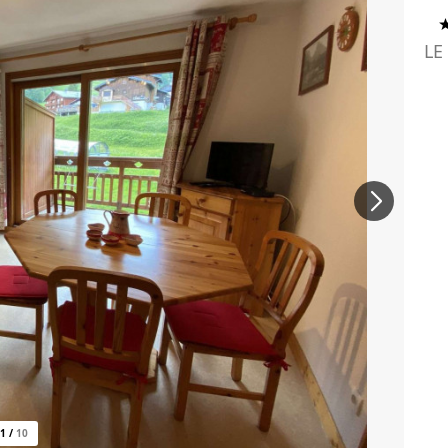
LE
1
/
10