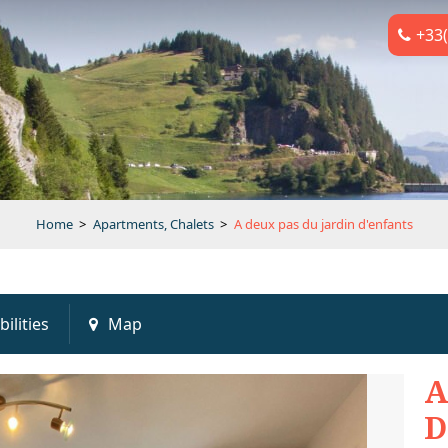
+33(
Home
>
Apartments, Chalets
>
A deux pas du jardin d'enfants
bilities
Map
A
D