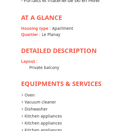
- Forfaits et matériel de ski en Hiver
AT A GLANCE
Housing type
:
Apartment
Quartier
:
Le Planay
DETAILED DESCRIPTION
Layout
:
Private balcony
EQUIPMENTS & SERVICES
Oven
Vacuum cleaner
Dishwasher
Kitchen appliances
Kitchen appliances
Kitchen appliances