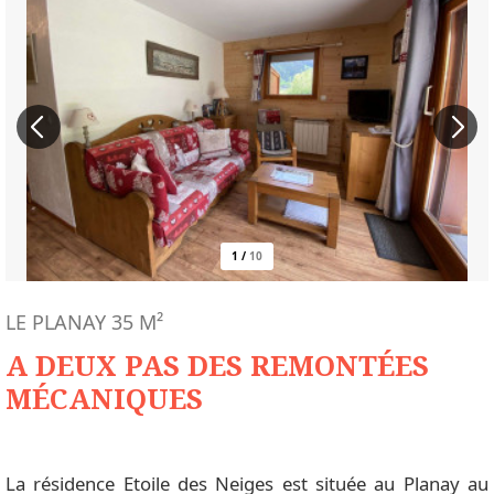
1
/
10
LE PLANAY
35
M²
A DEUX PAS DES REMONTÉES
MÉCANIQUES
La résidence Etoile des Neiges est située au Planay au